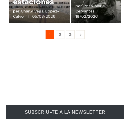
estaciones
per
Rosa Maria
per
Charly Vega Lopez-
Cervantes
Calvo
05/03/2026
18/02/2026
2
3
1
SUBSCRIU-TE A LA NEWSLETTER