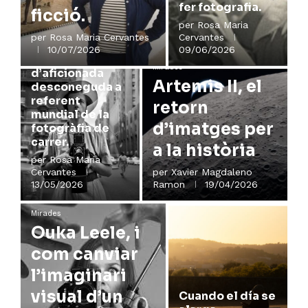
fer fotografia.
ficció.
per
Rosa Maria
per
Rosa Maria Cervantes
Cervantes
10/07/2026
09/06/2026
Vivian Maier,
Mirades
d’aficionada
Artemis II, el
desconeguda a
referent
retorn
mundial de la
d’imatges per
fotogràfia de
carrer.
a la història
per
Rosa Maria
Cervantes
per
Xavier Magdaleno
13/05/2026
Ramon
19/04/2026
Mirades
Ouka Leele, i
com canviar
l’imaginari
visual d’un
Cuando el día se