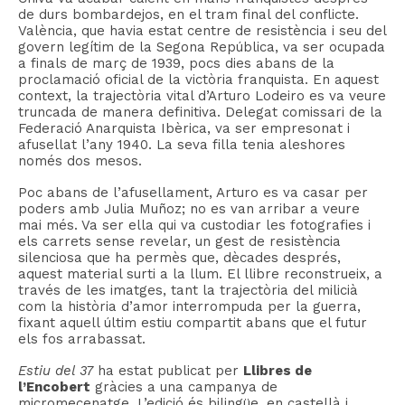
de durs bombardejos, en el tram final del conflicte.
València, que havia estat centre de resistència i seu del
govern legítim de la Segona República, va ser ocupada
a finals de març de 1939, pocs dies abans de la
proclamació oficial de la victòria franquista. En aquest
context, la trajectòria vital d’Arturo Lodeiro es va veure
truncada de manera definitiva. Delegat comissari de la
Federació Anarquista Ibèrica, va ser empresonat i
afusellat l’any 1940. La seva filla tenia aleshores
només dos mesos.
Poc abans de l’afusellament, Arturo es va casar per
poders amb Julia Muñoz; no es van arribar a veure
mai més. Va ser ella qui va custodiar les fotografies i
els carrets sense revelar, un gest de resistència
silenciosa que ha permès que, dècades després,
aquest material surti a la llum. El llibre reconstrueix, a
través de les imatges, tant la trajectòria del milicià
com la història d’amor interrompuda per la guerra,
fixant aquell últim estiu compartit abans que el futur
els fos arrabassat.
Estiu del 37
ha estat publicat per
Llibres de
l’Encobert
gràcies a una campanya de
micromecenatge. L’edició és bilingüe, en castellà i