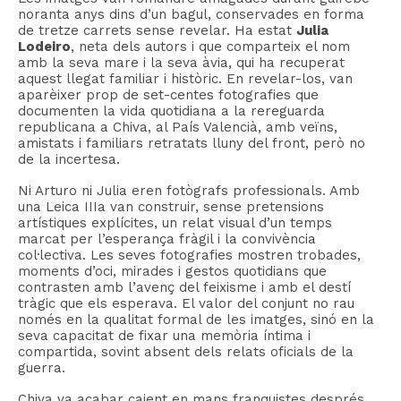
noranta anys dins d’un bagul, conservades en forma
de tretze carrets sense revelar. Ha estat
Julia
Lodeiro
, neta dels autors i que comparteix el nom
amb la seva mare i la seva àvia, qui ha recuperat
aquest llegat familiar i històric. En revelar-los, van
aparèixer prop de set-centes fotografies que
documenten la vida quotidiana a la rereguarda
republicana a Chiva, al País Valencià, amb veïns,
amistats i familiars retratats lluny del front, però no
de la incertesa.
Ni Arturo ni Julia eren fotògrafs professionals. Amb
una Leica IIIa van construir, sense pretensions
artístiques explícites, un relat visual d’un temps
marcat per l’esperança fràgil i la convivència
col·lectiva. Les seves fotografies mostren trobades,
moments d’oci, mirades i gestos quotidians que
contrasten amb l’avenç del feixisme i amb el destí
tràgic que els esperava. El valor del conjunt no rau
només en la qualitat formal de les imatges, sinó en la
seva capacitat de fixar una memòria íntima i
compartida, sovint absent dels relats oficials de la
guerra.
Chiva va acabar caient en mans franquistes després