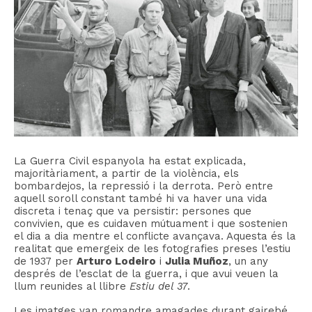
La Guerra Civil espanyola ha estat explicada,
majoritàriament, a partir de la violència, els
bombardejos, la repressió i la derrota. Però entre
aquell soroll constant també hi va haver una vida
discreta i tenaç que va persistir: persones que
convivien, que es cuidaven mútuament i que sostenien
el dia a dia mentre el conflicte avançava. Aquesta és la
realitat que emergeix de les fotografies preses l’estiu
de 1937 per
Arturo Lodeiro
i
Julia Muñoz
, un any
després de l’esclat de la guerra, i que avui veuen la
llum reunides al llibre
Estiu del 37
.
Les imatges van romandre amagades durant gairebé