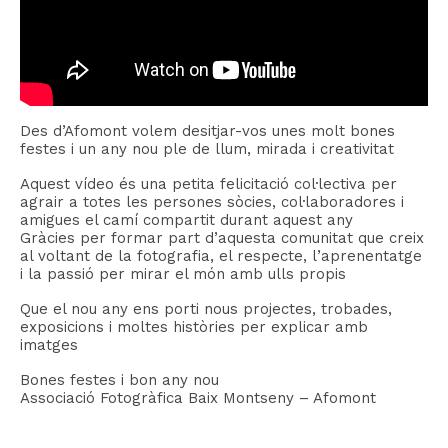
Des d’Afomont volem desitjar-vos unes molt bones
festes i un any nou ple de llum, mirada i creativitat
Aquest vídeo és una petita felicitació col·lectiva per
agrair a totes les persones sòcies, col·laboradores i
amigues el camí compartit durant aquest any
Gràcies per formar part d’aquesta comunitat que creix
al voltant de la fotografia, el respecte, l’aprenentatge
i la passió per mirar el món amb ulls propis
Que el nou any ens porti nous projectes, trobades,
exposicions i moltes històries per explicar amb
imatges
Bones festes i bon any nou
Associació Fotogràfica Baix Montseny – Afomont