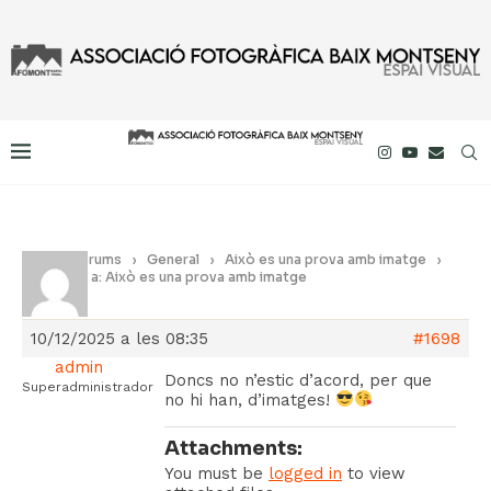
Inici
›
Fòrums
›
General
›
Això es una prova amb imatge
›
Resposta a: Això es una prova amb imatge
10/12/2025 a les 08:35
#1698
admin
Doncs no n’estic d’acord, per que
Superadministrador
no hi han, d’imatges!
Attachments:
You must be
logged in
to view